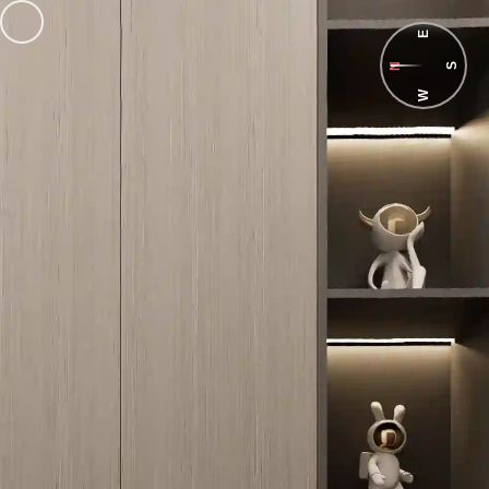
E
N
S
W